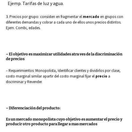
Ejemp. Tarifas de luz y agua.
3. Precios por grupo:
consisten en fragmentar el
mercado
en grupos
con
diferentes demandas y cobrar a cada uno de ellos unos precios distintos.
Ejem. Combi, edades.
– El objetivo es maximizar utilidades atra ves de la discriminación
de precios
– Requerimientos: Monopolista, Identificar clientes y dividirlos por clase,
costo marginal similar apartir del costo marginal fijar el
precio
a
discriminar y Revender.
– Diferenciación del producto:
Es un mercado monopolista cuyo objetivo es aumentar el precio y
producir otro producto para llegar a mas mercados