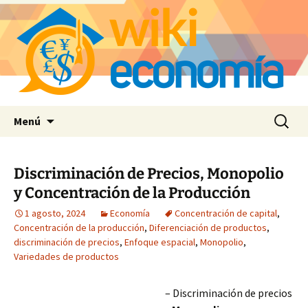
Saltar
Buscar:
Menú
al
contenido
Discriminación de Precios, Monopolio
y Concentración de la Producción
1 agosto, 2024
Economía
Concentración de capital
,
Concentración de la producción
,
Diferenciación de productos
,
discriminación de precios
,
Enfoque espacial
,
Monopolio
,
Variedades de productos
– Discriminación de precios