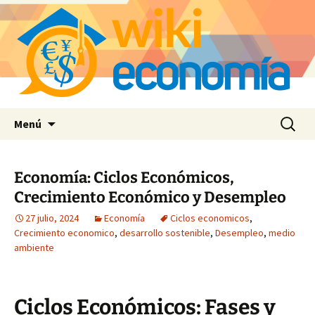
Saltar
Buscar:
Menú
al
contenido
Economía: Ciclos Económicos,
Crecimiento Económico y Desempleo
27 julio, 2024
Economía
Ciclos economicos
,
Crecimiento economico
,
desarrollo sostenible
,
Desempleo
,
medio
ambiente
Ciclos Económicos: Fases y