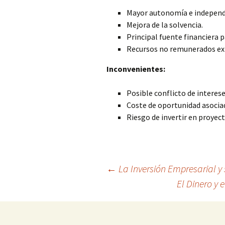
Mayor autonomía e independe
Mejora de la solvencia.
Principal fuente financiera 
Recursos no remunerados ex
Inconvenientes:
Posible conflicto de interese
Coste de oportunidad asocia
Riesgo de invertir en proyec
Navegación
←
La Inversión Empresarial y
El Dinero y 
de