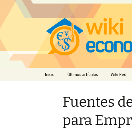
Saltar
Inicio
Últimos artículos
Wiki Red
al
contenido
Fuentes de
para Empr