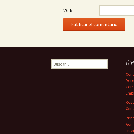
Web
Buscar:
Últ
Conc
Dere
Come
Empr
Reso
Cont
Prin
Admi
Lide