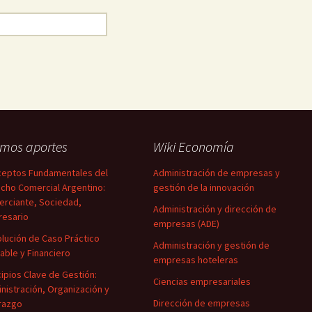
imos aportes
Wiki Economía
eptos Fundamentales del
Administración de empresas y
cho Comercial Argentino:
gestión de la innovación
rciante, Sociedad,
Administración y dirección de
esario
empresas (ADE)
lución de Caso Práctico
Administración y gestión de
able y Financiero
empresas hoteleras
cipios Clave de Gestión:
Ciencias empresariales
nistración, Organización y
Dirección de empresas
razgo