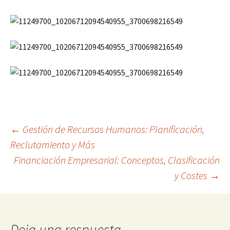
Navegación
←
Gestión de Recursos Humanos: Planificación,
Reclutamiento y Más
Financiación Empresarial: Conceptos, Clasificación
de
y Costes
→
entradas
Deja una respuesta