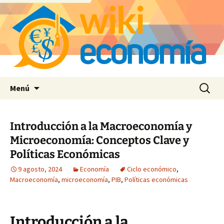
Saltar
Buscar:
Menú
al
contenido
Introducción a la Macroeconomía y
Microeconomía: Conceptos Clave y
Políticas Económicas
9 agosto, 2024
Economía
Ciclo económico
,
Macroeconomía
,
microeconomía
,
PIB
,
Políticas económicas
Introducción a la