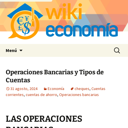
Saltar
Buscar:
Menú
al
contenido
Operaciones Bancarias y Tipos de
Cuentas
31 agosto, 2024
Economía
cheques
,
Cuentas
corrientes
,
cuentas de ahorro
,
Operaciones bancarias
LAS OPERACIONES