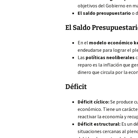
objetivos del Gobierno en ma
El saldo presupuestario
o d
El Saldo Presupuestar
En el
modelo económico k
endeudarse para lograr el pl
Las
políticas neoliberales
c
reparo es la inflación que ge
dinero que circula por la eco
Déficit
Déficit cíclico:
Se produce cu
económico. Tiene un carácter
reactivar la economía y recu
Déficit estructural:
Es un dé
situaciones cercanas al plen