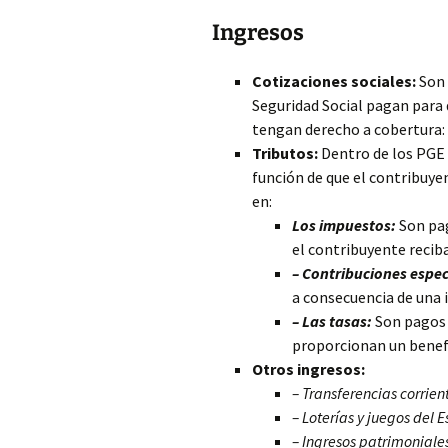
Ingresos
Cotizaciones sociales:
Son 
Seguridad Social pagan para q
tengan derecho a cobertura:
Tributos:
Dentro de los PGE 
función de que el contribuye
en:
Los impuestos:
Son pag
el contribuyente recib
– Contribuciones espec
a consecuencia de una i
– Las tasas:
Son pagos a
proporcionan un benefic
Otros ingresos:
– Transferencias corrien
– Loterías y juegos del 
– Ingresos patrimoniale