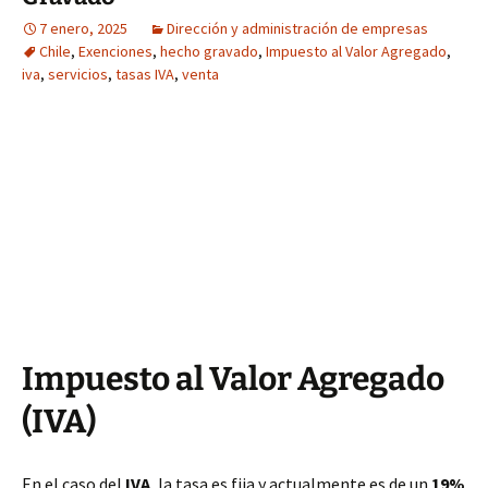
7 enero, 2025
Dirección y administración de empresas
Chile
,
Exenciones
,
hecho gravado
,
Impuesto al Valor Agregado
,
iva
,
servicios
,
tasas IVA
,
venta
Impuesto al Valor Agregado
(IVA)
En el caso del
IVA
, la tasa es fija y actualmente es de un
19%