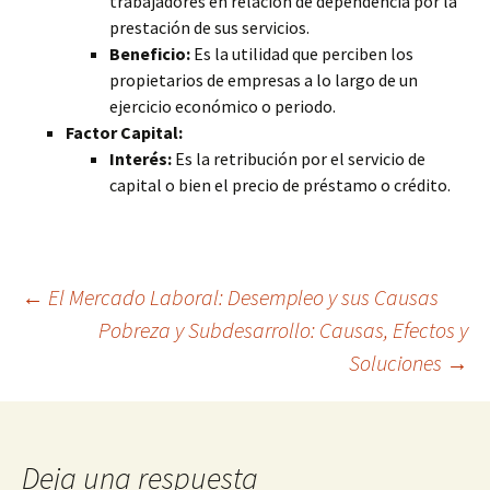
trabajadores en relación de dependencia por la
prestación de sus servicios.
Beneficio:
Es la utilidad que perciben los
propietarios de empresas a lo largo de un
ejercicio económico o periodo.
Factor Capital:
Interés:
Es la retribución por el servicio de
capital o bien el precio de préstamo o crédito.
Navegación
←
El Mercado Laboral: Desempleo y sus Causas
Pobreza y Subdesarrollo: Causas, Efectos y
Soluciones
→
de
entradas
Deja una respuesta