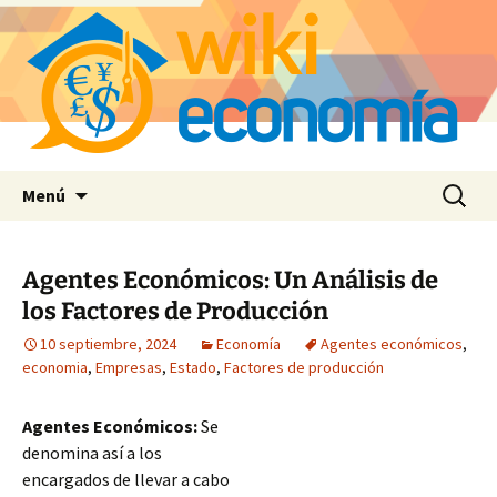
Saltar
Buscar:
Menú
al
contenido
Agentes Económicos: Un Análisis de
los Factores de Producción
10 septiembre, 2024
Economía
Agentes económicos
,
economia
,
Empresas
,
Estado
,
Factores de producción
Agentes Económicos:
Se
denomina así a los
encargados de llevar a cabo