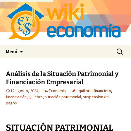
Saltar
Buscar:
Menú
al
contenido
Análisis de la Situación Patrimonial y
Financiación Empresarial
12 agosto, 2024
Economía
equilibrio financiero
,
financiación
,
Quiebra
,
situación patrimonial
,
suspensión de
pagos
SITUACIÓN PATRIMONIAL