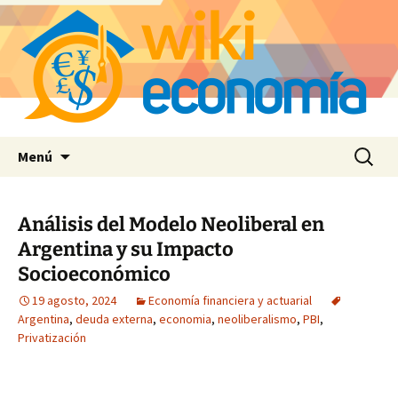
Saltar
Buscar:
Menú
al
contenido
Análisis del Modelo Neoliberal en
Argentina y su Impacto
Socioeconómico
19 agosto, 2024
Economía financiera y actuarial
Argentina
,
deuda externa
,
economia
,
neoliberalismo
,
PBI
,
Privatización