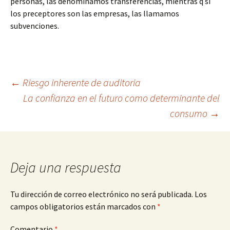
personas, las denominamos transferencias, mientras q si
los preceptores son las empresas, las llamamos
subvenciones.
Navegación
←
Riesgo inherente de auditoria
La confianza en el futuro como determinante del
consumo
→
de
entradas
Deja una respuesta
Tu dirección de correo electrónico no será publicada.
Los
campos obligatorios están marcados con
*
Comentario
*