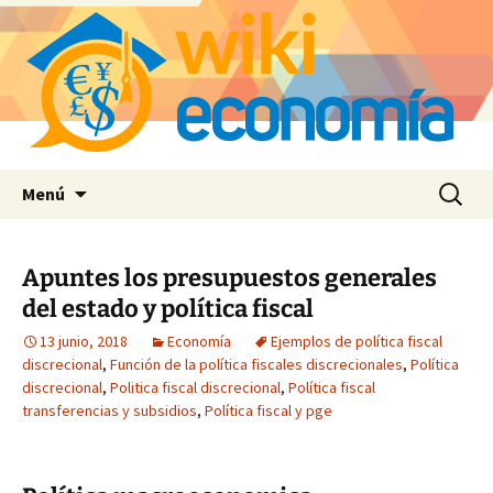
Saltar
Buscar:
Menú
al
contenido
Apuntes los presupuestos generales
del estado y política fiscal
13 junio, 2018
Economía
Ejemplos de política fiscal
discrecional
,
Función de la política fiscales discrecionales
,
Política
discrecional
,
Politica fiscal discrecional
,
Política fiscal
transferencias y subsidios
,
Política fiscal y pge