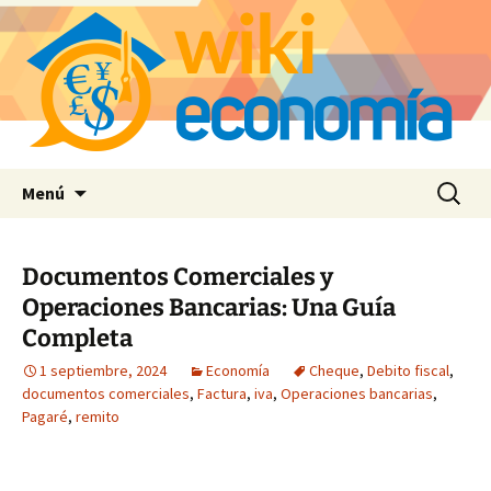
Saltar
Buscar:
Menú
al
contenido
Documentos Comerciales y
Operaciones Bancarias: Una Guía
Completa
1 septiembre, 2024
Economía
Cheque
,
Debito fiscal
,
documentos comerciales
,
Factura
,
iva
,
Operaciones bancarias
,
Pagaré
,
remito