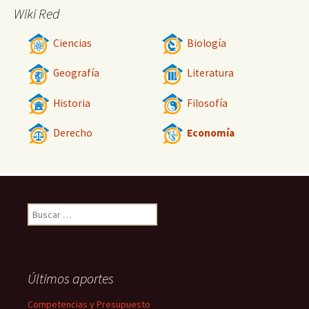
Wiki Red
Ciencias
Biología
Geografía
Literatura
Historia
Filosofía
Derecho
Economía
Buscar:
Últimos aportes
Competencias y Presupuesto