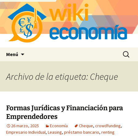
Saltar
Buscar:
Menú
al
contenido
Archivo de la etiqueta: Cheque
Formas Jurídicas y Financiación para
Emprendedores
26 marzo, 2025
Economía
Cheque
,
crowdfunding
,
Empresario Individual
,
Leasing
,
préstamo bancario
,
renting