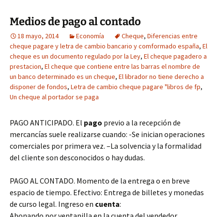
Medios de pago al contado
18 mayo, 2014
Economía
Cheque
,
Diferencias entre
cheque pagare y letra de cambio bancario y comformado españa
,
El
cheque es un documento regulado por la Ley
,
El cheque pagadero a
prestacion
,
El cheque que contiene entre las barras el nombre de
un banco determinado es un cheque
,
El librador no tiene derecho a
disponer de fondos
,
Letra de cambio cheque pagare "libros de fp
,
Un cheque al portador se paga
PAGO ANTICIPADO. El
pago
previo a la recepción de
mercancías suele realizarse cuando: -Se inician operaciones
comerciales por primera vez. –La solvencia y la formalidad
del cliente son desconocidos o hay dudas.
PAGO AL CONTADO. Momento de la entrega o en breve
espacio de tiempo. Efectivo: Entrega de billetes y monedas
de curso legal. Ingreso en
cuenta
:
Abonando por ventanilla en la cuenta del vendedor.