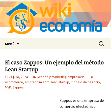
Saltar
Buscar:
Menú
al
contenido
El caso Zappos: Un ejemplo del método
Lean Startup
24 julio, 2024
Gestión y marketing empresarial
ecommerce
,
emprendimiento
,
lean startup
,
modelo de negocio
,
MVP
,
Zappos
Zappos es una empresa de
comercio electrónico