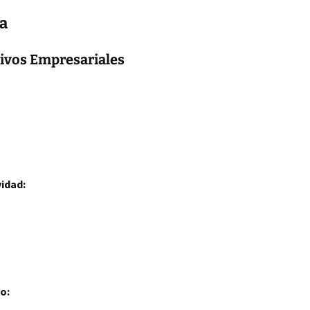
sa
etivos Empresariales
idad:
o: