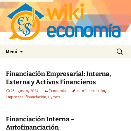
Saltar
Buscar:
Menú
al
contenido
Financiación Empresarial: Interna,
Externa y Activos Financieros
25 agosto, 2024
Economía
autofinanciación
,
Empresas
,
financiación
,
Pymes
Financiación Interna –
Autofinanciación