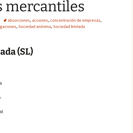
s mercantiles
absorciones
,
acciones
,
concentración de empresas
,
igaciones
,
Sociedad anónima
,
Sociedad limitada
ada (SL)
a
n
al