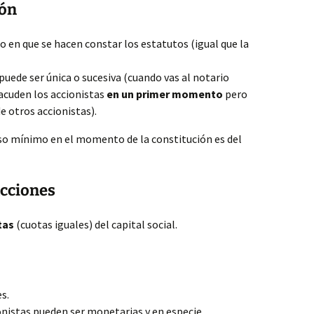
ión
o en que se hacen constar los estatutos (igual que la
puede ser única o sucesiva (cuando vas al notario
 acuden los accionistas
en un primer momento
pero
e otros accionistas).
so mínimo en el momento de la constitución es del
acciones
tas
(cuotas iguales) del capital social.
s.
onistas pueden ser monetarias y en especie.