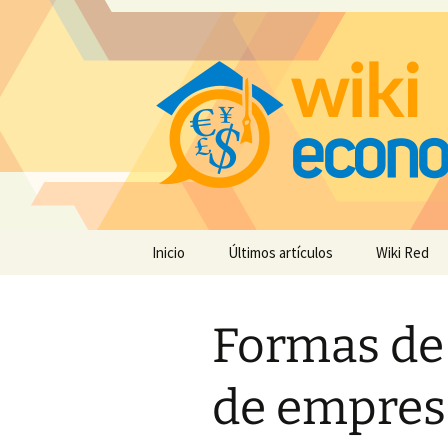
Saltar
Inicio
Últimos artículos
Wiki Red
al
contenido
Formas de
de empresa