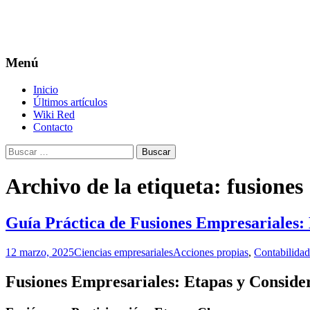
Menú
Saltar
Inicio
al
Últimos artículos
contenido
Wiki Red
Contacto
Buscar:
Archivo de la etiqueta: fusiones
Guía Práctica de Fusiones Empresariales: