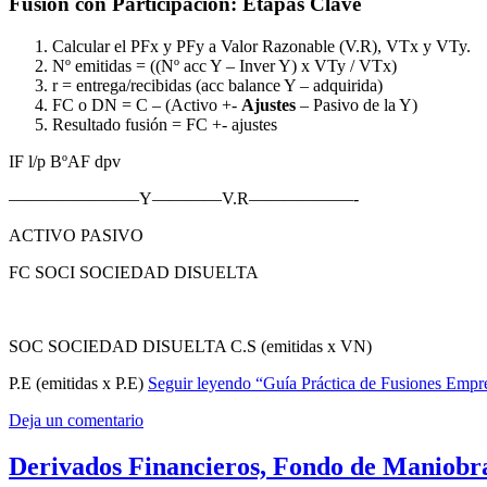
12 marzo, 2025
Ciencias empresariales
Acciones propias
,
Contabilidad
Fusiones Empresariales: Etapas y Conside
Fusión con Participación: Etapas Clave
Calcular el PFx y PFy a Valor Razonable (V.R), VTx y VTy.
Nº emitidas = ((Nº acc Y – Inver Y) x VTy / VTx)
r = entrega/recibidas (acc balance Y – adquirida)
FC o DN = C – (Activo +-
Ajustes
– Pasivo de la Y)
Resultado fusión = FC +- ajustes
IF l/p BºAF dpv
———————–Y————V.R——————-
ACTIVO PASIVO
FC SOCI SOCIEDAD DISUELTA
SOC SOCIEDAD DISUELTA C.S (emitidas x VN)