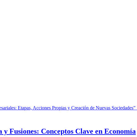
,
Creación de sociedades
,
Empresas
,
Finanzas
,
fusiones
wiki
raciones