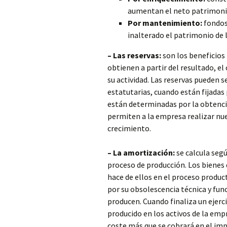
aumentan el neto patrimoni
Por mantenimiento:
fondos
inalterado el patrimonio de 
– Las reservas:
son los beneficios 
obtienen a partir del resultado, e
su actividad. Las reservas pueden se
estatutarias, cuando están fijadas
están determinadas por la obtenció
permiten a la empresa realizar nue
crecimiento.
– La amortización:
se calcula segú
proceso de producción. Los bienes 
hace de ellos en el proceso produc
por su obsolescencia técnica y fun
producen. Cuando finaliza un ejerci
producido en los activos de la emp
coste más que se cobrará en el imp