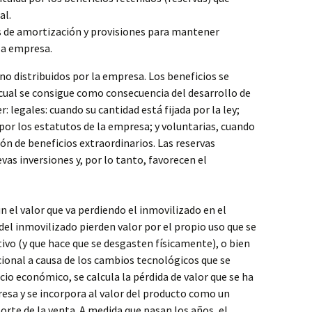
al.
 de amortización y provisiones para mantener
la empresa.
no distribuidos por la empresa. Los beneficios se
l cual se consigue como consecuencia del desarrollo de
r: legales: cuando su cantidad está fijada por la ley;
 por los estatutos de la empresa; y voluntarias, cuando
n de beneficios extraordinarios. Las reservas
vas inversiones y, por lo tanto, favorecen el
n el valor que va perdiendo el inmovilizado en el
del inmovilizado pierden valor por el propio uso que se
tivo (y que hace que se desgasten físicamente), o bien
cional a causa de los cambios tecnológicos que se
cio económico, se calcula la pérdida de valor que se ha
resa y se incorpora al valor del producto como un
orte de la venta. A medida que pasan los años, el