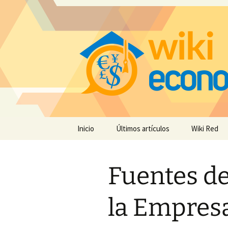
Saltar
Inicio
Últimos artículos
Wiki Red
al
contenido
Fuentes de
la Empres