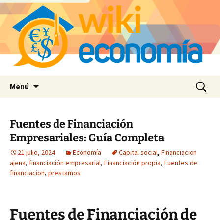
Saltar
Buscar:
Menú
al
contenido
Fuentes de Financiación
Empresariales: Guía Completa
21 julio, 2024
Economía
Capital social
,
Financiacion
ajena
,
financiación empresarial
,
Financiación propia
,
Fuentes de
financiacion
,
prestamos
Fuentes de Financiación de