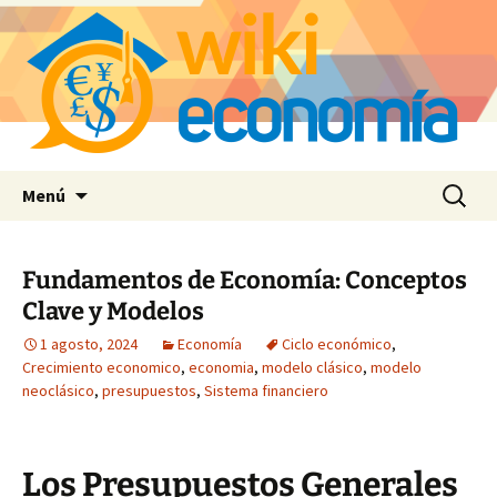
Saltar
Buscar:
Menú
al
contenido
Fundamentos de Economía: Conceptos
Clave y Modelos
1 agosto, 2024
Economía
Ciclo económico
,
Crecimiento economico
,
economia
,
modelo clásico
,
modelo
neoclásico
,
presupuestos
,
Sistema financiero
Los Presupuestos Generales