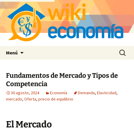
Saltar
Buscar:
Menú
al
contenido
Fundamentos de Mercado y Tipos de
Competencia
30 agosto, 2024
Economía
Demanda
,
Elasticidad
,
mercado
,
Oferta
,
precio de equilibrio
El Mercado