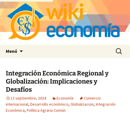
Saltar
Buscar:
Menú
al
contenido
Integración Económica Regional y
Globalización: Implicaciones y
Desafíos
13 septiembre, 2024
Economía
Comercio
internacional
,
Desarrollo económico
,
Globalizacion
,
Integración
Económica
,
Política Agraria Común