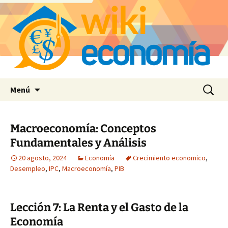
Saltar
Buscar:
Menú
al
contenido
Macroeconomía: Conceptos
Fundamentales y Análisis
20 agosto, 2024
Economía
Crecimiento economico
,
Desempleo
,
IPC
,
Macroeconomía
,
PIB
Lección 7: La Renta y el Gasto de la
Economía