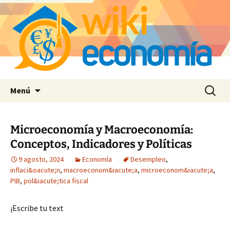
Saltar
Buscar:
Menú
al
contenido
Microeconomía y Macroeconomía:
Conceptos, Indicadores y Políticas
9 agosto, 2024
Economía
Desempleo
,
inflaci&oacute;n
,
macroeconom&iacute;a
,
microeconom&iacute;a
,
PIB
,
pol&iacute;tica fiscal
¡Escribe tu text