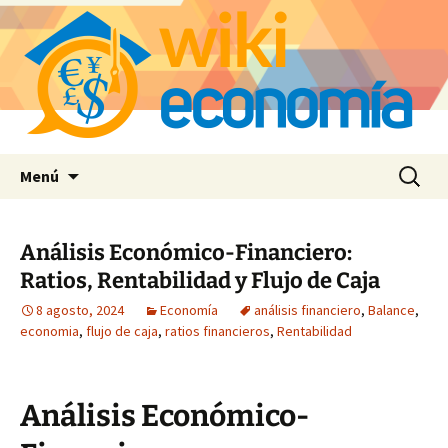
Saltar
Buscar:
Menú
al
contenido
Análisis Económico-Financiero:
Ratios, Rentabilidad y Flujo de Caja
8 agosto, 2024
Economía
análisis financiero
,
Balance
,
economia
,
flujo de caja
,
ratios financieros
,
Rentabilidad
Análisis Económico-