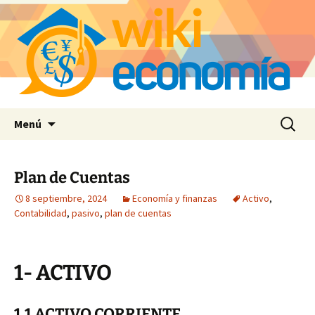
Saltar
Buscar:
Menú
al
contenido
Plan de Cuentas
8 septiembre, 2024
Economía y finanzas
Activo
,
Contabilidad
,
pasivo
,
plan de cuentas
1- ACTIVO
1.1 ACTIVO CORRIENTE