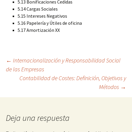
5.13 Bonificaciones Cedidas
5.14 Cargas Sociales
5.15 Intereses Negativos
5.16 Papelería y Útiles de oficina
5.17 Amortización XX
Navegación
←
Internacionalización y Responsabilidad Social
de las Empresas
Contabilidad de Costes: Definición, Objetivos y
de
Métodos
→
entradas
Deja una respuesta