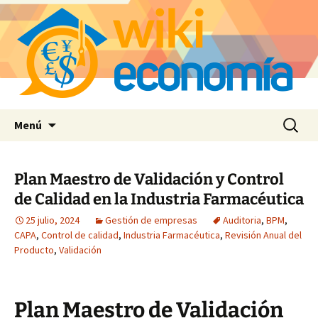
Saltar
Buscar:
Menú
al
contenido
Plan Maestro de Validación y Control
de Calidad en la Industria Farmacéutica
25 julio, 2024
Gestión de empresas
Auditoria
,
BPM
,
CAPA
,
Control de calidad
,
Industria Farmacéutica
,
Revisión Anual del
Producto
,
Validación
Plan Maestro de Validación