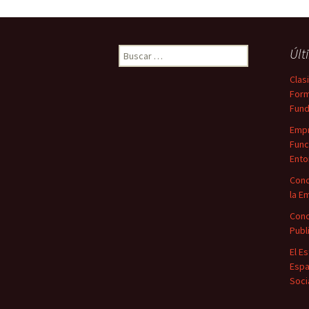
Buscar:
Últ
Clas
Form
Fun
Empr
Func
Ento
Conc
la E
Conc
Publ
El E
Espa
Soci