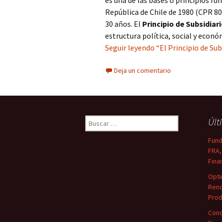
es una de las bases o principios fu
República de Chile de 1980 (CPR 80
30 años. El
Principio de Subsidiar
estructura política, social y econó
Seguir leyendo “El Principio de Sub
Deja un comentario
Buscar:
Últ
Fund
FRA,
Fina
Opti
Rend
Prod
Conc