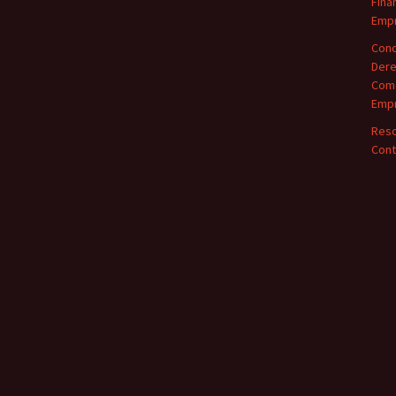
Fina
Empr
Conc
Dere
Come
Empr
Reso
Cont