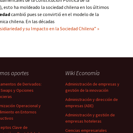
ndamentales de la Constitución Política de la
), esto ha moldeado la sociedad chilena en los últimos
iedad
cambió pues se convirtió en el modelo de la
mica chilena. En las décadas
sidiariedad y su Impacto en la Sociedad Chilena” »
imos aportes
Wiki Economía
amentos de Derivados:
Administración de empresas y
 Swaps y Opciones
gestión de la innovación
ncieras
Administración y dirección de
mización Operacional y
empresas (ADE)
imiento en Entornos
Administración y gestión de
uctivos
empresas hoteleras
eptos Clave de
Ciencias empresariales