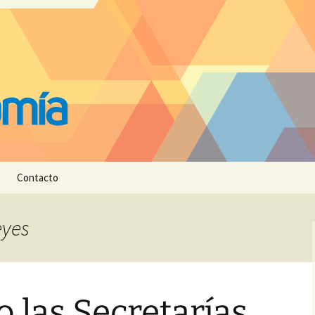
Contacto
eyes
 las Secretarías