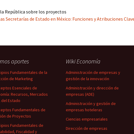
 la República sobre los proyectos
as Secretarías de Estado en México: Funciones y Atribuciones Clave
imos aportes
Wiki Economía
cipios Fundamentales de la
Administración de empresas y
cción de Marketing
gestión de la innovación
eptos Esenciales de
Administración y dirección de
omía: Recursos, Mercados
empresas (ADE)
l del Estado
Administración y gestión de
eptos Fundamentales de
empresas hoteleras
ión de Proyectos
Ciencias empresariales
cipios Fundamentales de
Dirección de empresas
abilidad, Fiscalidad y