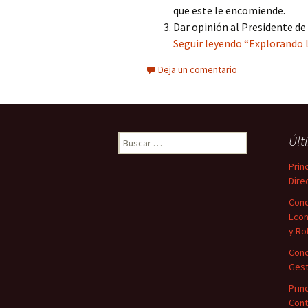
que este le encomiende.
Dar opinión al Presidente de
Seguir leyendo “Explorando l
Deja un comentario
Buscar:
Últ
Prin
Dire
Conc
Econ
y Ro
Conc
Gest
Prin
Cont