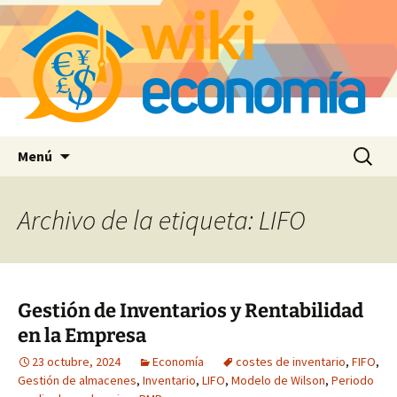
Saltar
Buscar:
Menú
al
contenido
Archivo de la etiqueta: LIFO
Gestión de Inventarios y Rentabilidad
en la Empresa
23 octubre, 2024
Economía
costes de inventario
,
FIFO
,
Gestión de almacenes
,
Inventario
,
LIFO
,
Modelo de Wilson
,
Periodo