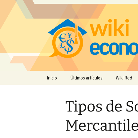
Saltar
Inicio
Últimos artículos
Wiki Red
al
contenido
Tipos de S
Mercantile