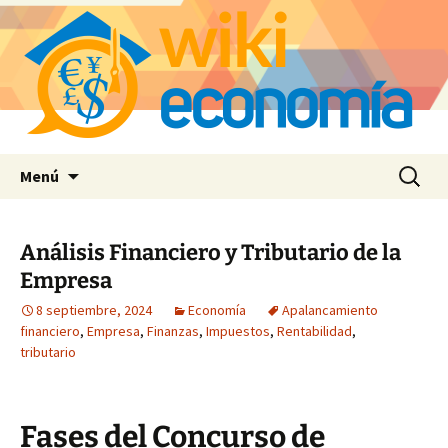
Saltar
Buscar:
Menú
al
contenido
Análisis Financiero y Tributario de la
Empresa
8 septiembre, 2024
Economía
Apalancamiento
financiero
,
Empresa
,
Finanzas
,
Impuestos
,
Rentabilidad
,
tributario
Fases del Concurso de