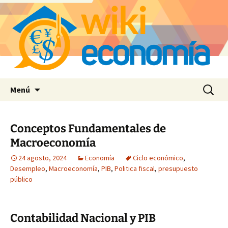
Saltar
Buscar:
Menú
al
contenido
Conceptos Fundamentales de
Macroeconomía
24 agosto, 2024
Economía
Ciclo económico
,
Desempleo
,
Macroeconomía
,
PIB
,
Politica fiscal
,
presupuesto
público
Contabilidad Nacional y PIB