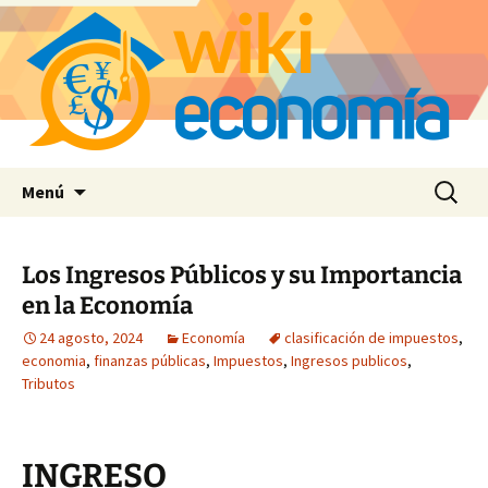
Saltar
Buscar:
Menú
al
contenido
Los Ingresos Públicos y su Importancia
en la Economía
24 agosto, 2024
Economía
clasificación de impuestos
,
economia
,
finanzas públicas
,
Impuestos
,
Ingresos publicos
,
Tributos
INGRESO