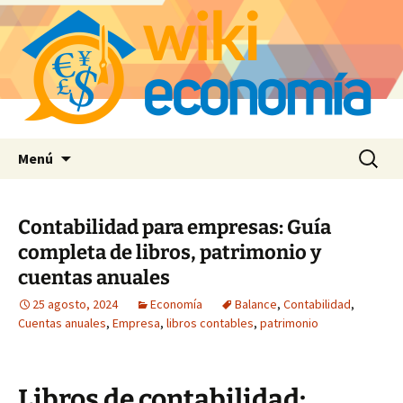
Saltar
Buscar:
Menú
al
contenido
Contabilidad para empresas: Guía
completa de libros, patrimonio y
cuentas anuales
25 agosto, 2024
Economía
Balance
,
Contabilidad
,
Cuentas anuales
,
Empresa
,
libros contables
,
patrimonio
Libros de contabilidad: