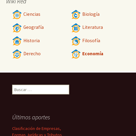
Wiki Red
Ciencias
Biología
Geografía
Literatura
Historia
Filosofía
Derecho
Economía
Buscar:
Últimos aportes
Clasificación de Empresas,
Formas Jurídicas y Tributos