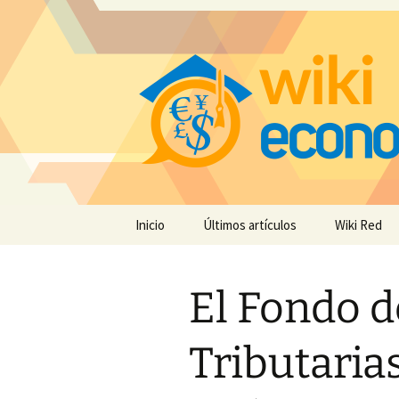
Saltar
Inicio
Últimos artículos
Wiki Red
al
contenido
El Fondo d
Tributarias