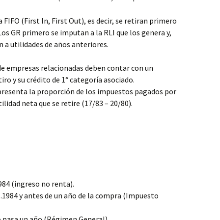
FIFO (First In, First Out), es decir, se retiran primero
Los GR primero se imputan a la RLI que los genera y,
 a utilidades de años anteriores.
 de empresas relacionadas deben contar con un
tiro y su crédito de 1° categoría asociado.
epresenta la proporción de los impuestos pagados por
ilidad neta que se retire (17/83 – 20/80).
984 (ingreso no renta).
1.1984 y antes de un año de la compra (Impuesto
o pasa un año (Régimen General).