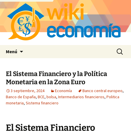
Saltar
Buscar:
Menú
al
contenido
El Sistema Financiero y la Política
Monetaria en la Zona Euro
3 septiembre, 2024
Economía
Banco central europeo
,
Banco de España
,
BCE
,
bolsa
,
Intermediarios financieros
,
Politica
monetaria
,
Sistema financiero
El Sistema Financiero