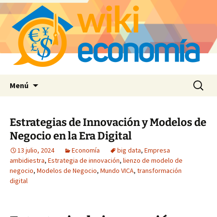
Saltar
Buscar:
Menú
al
contenido
Estrategias de Innovación y Modelos de
Negocio en la Era Digital
13 julio, 2024
Economía
big data
,
Empresa
ambidiestra
,
Estrategia de innovación
,
lienzo de modelo de
negocio
,
Modelos de Negocio
,
Mundo VICA
,
transformación
digital