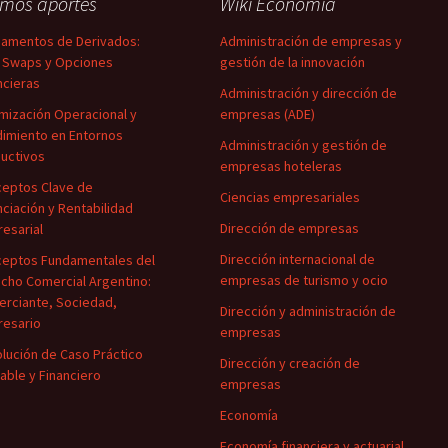
imos aportes
Wiki Economía
amentos de Derivados:
Administración de empresas y
 Swaps y Opciones
gestión de la innovación
ncieras
Administración y dirección de
mización Operacional y
empresas (ADE)
imiento en Entornos
Administración y gestión de
uctivos
empresas hoteleras
eptos Clave de
Ciencias empresariales
nciación y Rentabilidad
Dirección de empresas
esarial
Dirección internacional de
eptos Fundamentales del
empresas de turismo y ocio
cho Comercial Argentino:
rciante, Sociedad,
Dirección y administración de
esario
empresas
lución de Caso Práctico
Dirección y creación de
able y Financiero
empresas
Economía
Economía financiera y actuarial