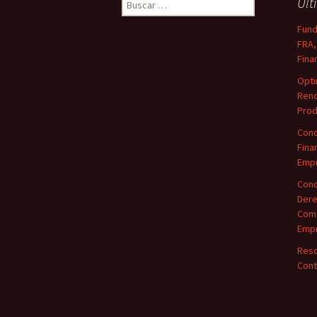
Buscar:
Últ
Fund
FRA,
Fina
Opti
Rend
Prod
Conc
Fina
Empr
Conc
Dere
Come
Empr
Reso
Cont