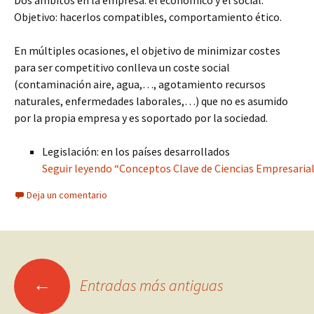
Dos ámbitos en la empresa: el económico y el social.
Objetivo: hacerlos compatibles, comportamiento ético.
En múltiples ocasiones, el objetivo de minimizar costes
para ser competitivo conlleva un coste social
(contaminación aire, agua,…, agotamiento recursos
naturales, enfermedades laborales,…) que no es asumido
por la propia empresa y es soportado por la sociedad.
Legislación: en los países desarrollados
Seguir leyendo “Conceptos Clave de Ciencias Empresariale
Deja un comentario
Ir
←
Entradas más antiguas