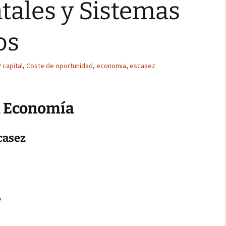
ales y Sistemas
os
capital
,
Coste de oportunidad
,
economia
,
escasez
a Economía
scasez
y