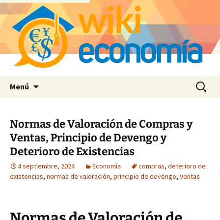
Saltar
Buscar:
Menú
al
contenido
Normas de Valoración de Compras y
Ventas, Principio de Devengo y
Deterioro de Existencias
4 septiembre, 2024
Economía
compras
,
deterioro de
existencias
,
normas de valoración
,
principio de devengo
,
Ventas
Normas de Valoración de