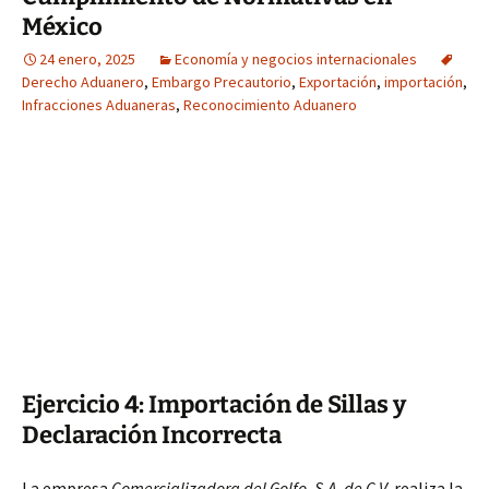
México
24 enero, 2025
Economía y negocios internacionales
Derecho Aduanero
,
Embargo Precautorio
,
Exportación
,
importación
,
Infracciones Aduaneras
,
Reconocimiento Aduanero
Ejercicio 4: Importación de Sillas y
Declaración Incorrecta
La empresa
Comercializadora del Golfo, S.A. de C.V.
realiza la