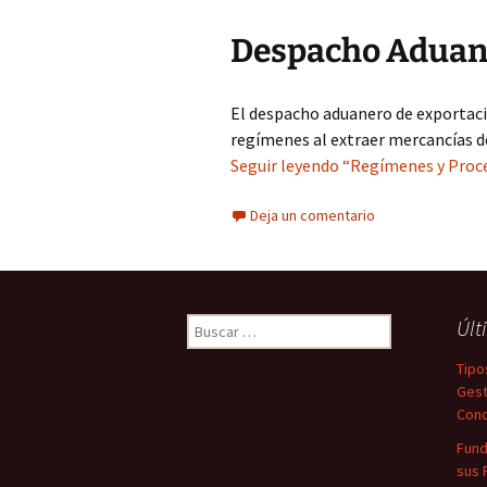
Despacho Aduane
El despacho aduanero de exportaci
regímenes al extraer mercancías de
Seguir leyendo “Regímenes y Proc
Deja un comentario
Buscar:
Últ
Tipo
Gest
Conc
Fund
sus 