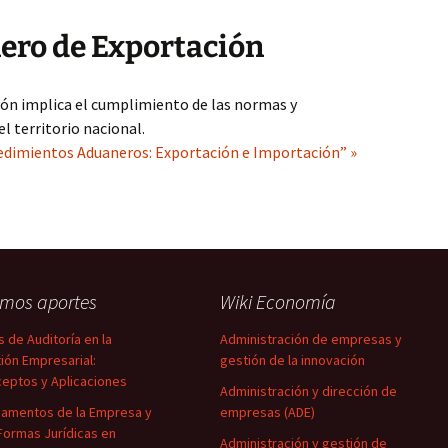
ro de Exportación
ón implica el cumplimiento de las normas y
l territorio nacional.
edimientos Aduaneros: Exportación e Importación” »
imos aportes
Wiki Economía
s de Auditoría en la
Administración de empresas y
ión Empresarial:
gestión de la innovación
eptos y Aplicaciones
Administración y dirección de
amentos de la Empresa y
empresas (ADE)
Formas Jurídicas en
Administración y gestión de