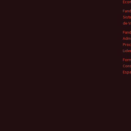
Eco
Fund
Sist
de V
Fun
Admi
Proc
Lide
Form
Cons
Espa