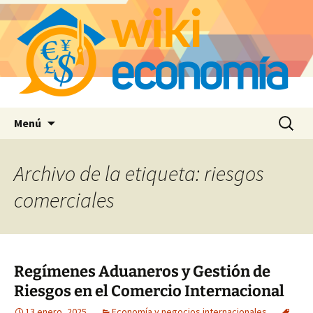
Saltar
Buscar:
Menú
al
contenido
Archivo de la etiqueta: riesgos
comerciales
Regímenes Aduaneros y Gestión de
Riesgos en el Comercio Internacional
13 enero, 2025
Economía y negocios internacionales