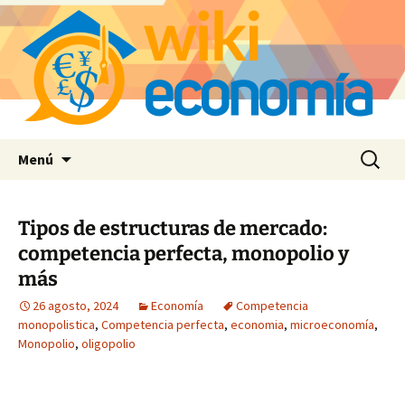
Saltar
Buscar:
Menú
al
contenido
Tipos de estructuras de mercado:
competencia perfecta, monopolio y
más
26 agosto, 2024
Economía
Competencia
monopolistica
,
Competencia perfecta
,
economia
,
microeconomía
,
Monopolio
,
oligopolio