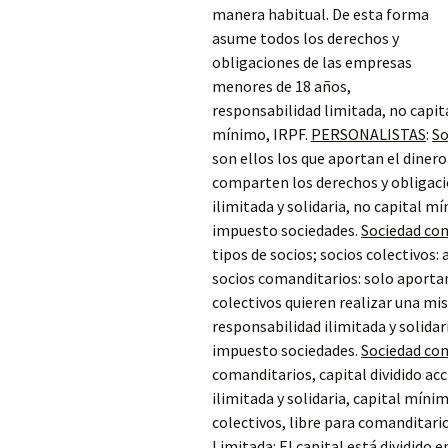
manera habitual. De esta forma
asume todos los derechos y
obligaciones de las empresas
menores de 18 años,
responsabilidad limitada, no capit
mínimo, IRPF.
PERSONALISTAS
:
So
son ellos los que aportan el dinero
comparten los derechos y obligaci
ilimitada y solidaria, no capital m
impuesto sociedades.
Sociedad com
tipos de socios; socios colectivos:
socios comanditarios: solo aportan
colectivos quieren realizar una mi
responsabilidad ilimitada y solida
impuesto sociedades.
Sociedad com
comanditarios, capital dividido ac
ilimitada y solidaria, capital míni
colectivos, libre para comanditari
Limitada
: El capital está dividido 